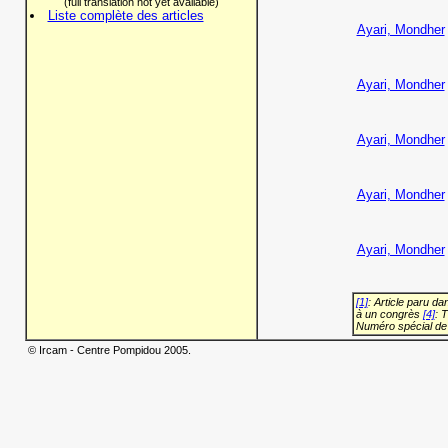
(full translation not yet available)
Liste complète des articles
Ayari, Mondher
Ayari, Mondher
Ayari, Mondher
Ayari, Mondher
Ayari, Mondher
[1]
: Article paru d
à un congrès
[4]
: 
Numéro spécial de
© Ircam - Centre Pompidou 2005.