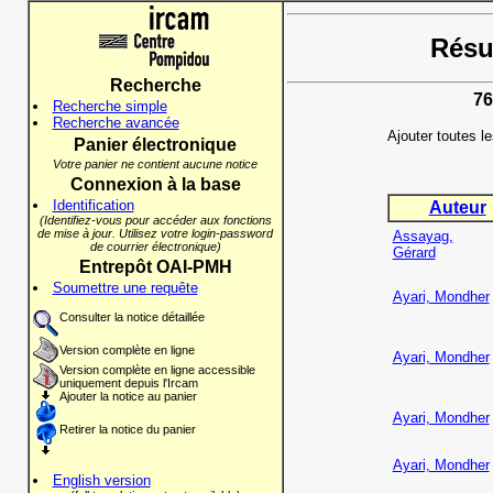
Résul
Recherche
76
Recherche simple
Recherche avancée
Ajouter toutes l
Panier électronique
Votre panier ne contient aucune notice
Connexion à la base
Identification
Auteur
(Identifiez-vous pour accéder aux fonctions
de mise à jour. Utilisez votre login-password
Assayag,
de courrier électronique)
Gérard
Entrepôt OAI-PMH
Soumettre une requête
Ayari, Mondher
Consulter la notice détaillée
Version complète en ligne
Ayari, Mondher
Version complète en ligne accessible
uniquement depuis l'Ircam
Ajouter la notice au panier
Ayari, Mondher
Retirer la notice du panier
Ayari, Mondher
English version