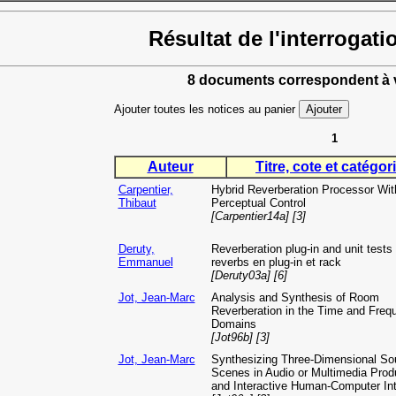
Résultat de l'interrogati
8 documents correspondent à v
Ajouter toutes les notices au panier
1
Auteur
Titre, cote et catégori
Carpentier,
Hybrid Reverberation Processor Wit
Thibaut
Perceptual Control
[Carpentier14a] [3]
Deruty,
Reverberation plug-in and unit tests
Emmanuel
reverbs en plug-in et rack
[Deruty03a] [6]
Jot, Jean-Marc
Analysis and Synthesis of Room
Reverberation in the Time and Freq
Domains
[Jot96b] [3]
Jot, Jean-Marc
Synthesizing Three-Dimensional So
Scenes in Audio or Multimedia Prod
and Interactive Human-Computer In