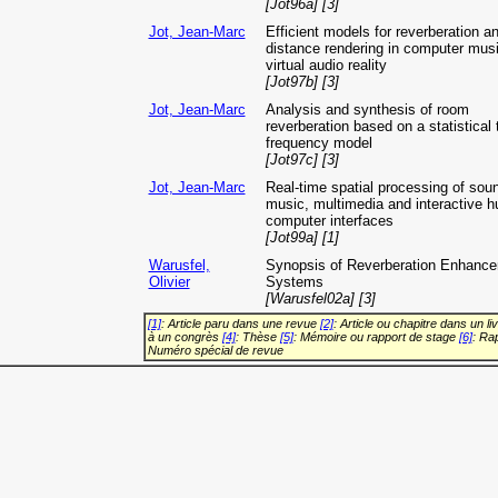
[Jot96a] [3]
Jot, Jean-Marc
Efficient models for reverberation a
distance rendering in computer mus
virtual audio reality
[Jot97b] [3]
Jot, Jean-Marc
Analysis and synthesis of room
reverberation based on a statistical 
frequency model
[Jot97c] [3]
Jot, Jean-Marc
Real-time spatial processing of soun
music, multimedia and interactive 
computer interfaces
[Jot99a] [1]
Warusfel,
Synopsis of Reverberation Enhanc
Olivier
Systems
[Warusfel02a] [3]
[1]
: Article paru dans une revue
[2]
: Article ou chapitre dans un li
à un congrès
[4]
: Thèse
[5]
: Mémoire ou rapport de stage
[6]
: Ra
Numéro spécial de revue