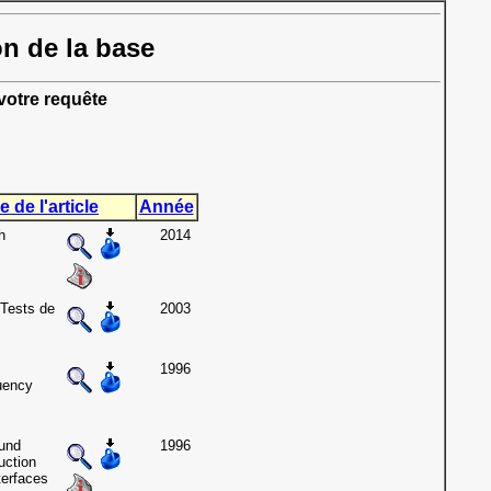
on de la base
otre requête
e de l'article
Année
h
2014
 Tests de
2003
1996
uency
und
1996
uction
terfaces