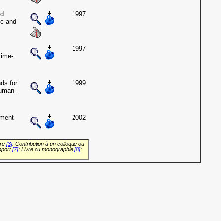
nd
1997
ic and
1997
time-
ds for
1999
human-
ement
2002
vre
[3]
: Contribution à un colloque ou
pport
[7]
: Livre ou monographie
[8]
: