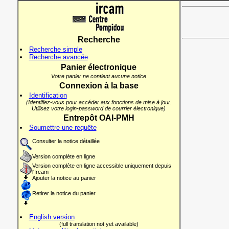
Recherche
Recherche simple
Recherche avancée
Panier électronique
Votre panier ne contient aucune notice
Connexion à la base
Identification
(Identifiez-vous pour accéder aux fonctions de mise à jour.
Utilisez votre login-password de courrier électronique)
Entrepôt OAI-PMH
Soumettre une requête
Consulter la notice détaillée
Version complète en ligne
Version complète en ligne accessible uniquement depuis
l'Ircam
Ajouter la notice au panier
Retirer la notice du panier
English version
(full translation not yet available)