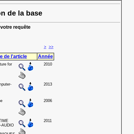
on de la base
votre requête
>
>>
e de l'article
Année
ure for
2010
puter-
2013
ne
2006
TIME
2011
-AUDIO