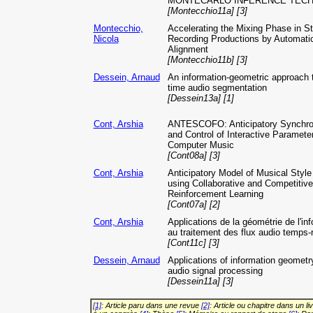
MONTECARLO INFERENCE TEC
[Montecchio11a] [3]
Montecchio,
Accelerating the Mixing Phase in St
Nicola
Recording Productions by Automati
Alignment
[Montecchio11b] [3]
Dessein, Arnaud
An information-geometric approach t
time audio segmentation
[Dessein13a] [1]
Cont, Arshia
ANTESCOFO: Anticipatory Synchron
and Control of Interactive Parameter
Computer Music
[Cont08a] [3]
Cont, Arshia
Anticipatory Model of Musical Style 
using Collaborative and Competitive
Reinforcement Learning
[Cont07a] [2]
Cont, Arshia
Applications de la géométrie de l'in
au traitement des flux audio temps-
[Cont11c] [3]
Dessein, Arnaud
Applications of information geometr
audio signal processing
[Dessein11a] [3]
[1]
: Article paru dans une revue
[2]
: Article ou chapitre dans un li