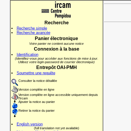
Recherche
Recherche simple
Recherche avancée
Panier électronique
Votre panier ne contient aucune notice
Connexion à la base
Identification
(Identifiez-vous pour accéder aux fonctions de mise à jour.
Utilisez votre login-password de courrier électronique)
Entrepôt OAI-PMH
Soumettre une requête
Consulter la notice détaillée
Version complète en ligne
Version complète en ligne accessible uniquement depuis
l'Ircam
Ajouter la notice au panier
Retirer la notice du panier
English version
(full translation not yet available)