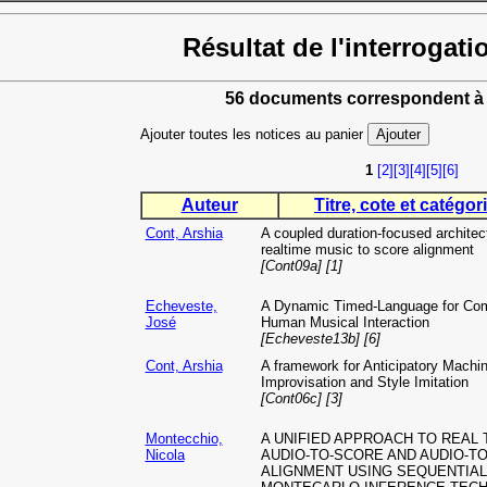
Résultat de l'interrogati
56 documents correspondent à 
Ajouter toutes les notices au panier
1
[2]
[3]
[4]
[5]
[6]
Auteur
Titre, cote et catégori
Cont, Arshia
A coupled duration-focused architect
realtime music to score alignment
[Cont09a] [1]
Echeveste,
A Dynamic Timed-Language for Com
José
Human Musical Interaction
[Echeveste13b] [6]
Cont, Arshia
A framework for Anticipatory Machi
Improvisation and Style Imitation
[Cont06c] [3]
Montecchio,
A UNIFIED APPROACH TO REAL 
Nicola
AUDIO-TO-SCORE AND AUDIO-TO
ALIGNMENT USING SEQUENTIAL