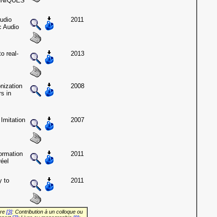
HNIQUES
udio
2011
c Audio
o real-
2013
ization
2008
s in
Imitation
2007
formation
2011
réel
y to
2011
vre
[3]
: Contribution à un colloque ou