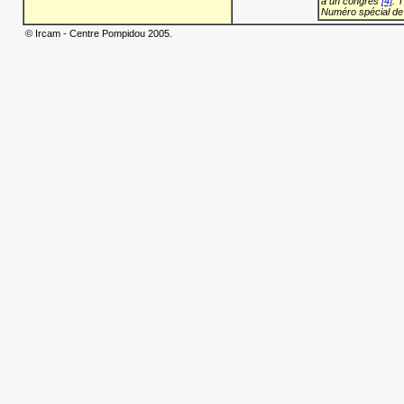
à un congrès
[4]
: 
Numéro spécial de
© Ircam - Centre Pompidou 2005.