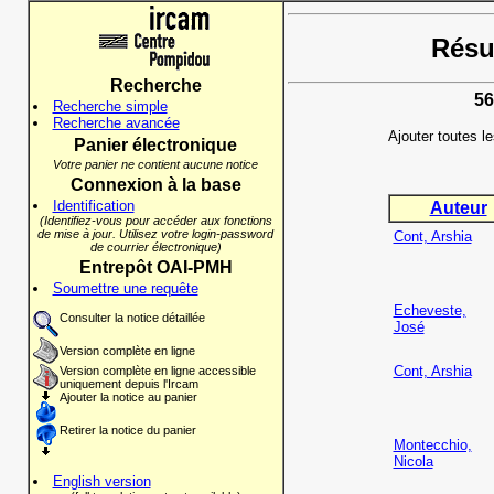
Résul
Recherche
56
Recherche simple
Recherche avancée
Ajouter toutes l
Panier électronique
Votre panier ne contient aucune notice
Connexion à la base
Identification
Auteur
(Identifiez-vous pour accéder aux fonctions
de mise à jour. Utilisez votre login-password
Cont, Arshia
de courrier électronique)
Entrepôt OAI-PMH
Soumettre une requête
Echeveste,
Consulter la notice détaillée
José
Version complète en ligne
Cont, Arshia
Version complète en ligne accessible
uniquement depuis l'Ircam
Ajouter la notice au panier
Retirer la notice du panier
Montecchio,
Nicola
English version