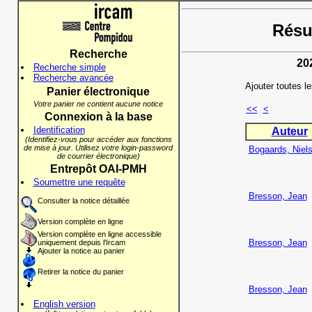
Résul
Recherche
20
Recherche simple
Recherche avancée
Ajouter toutes l
Panier électronique
Votre panier ne contient aucune notice
<<
<
Connexion à la base
Identification
Auteur
(Identifiez-vous pour accéder aux fonctions
de mise à jour. Utilisez votre login-password
Bogaards, Niel
de courrier électronique)
Entrepôt OAI-PMH
Soumettre une requête
Bresson, Jean
Consulter la notice détaillée
Version complète en ligne
Version complète en ligne accessible
Bresson, Jean
uniquement depuis l'Ircam
Ajouter la notice au panier
Retirer la notice du panier
Bresson, Jean
English version