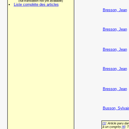
(full translation not yet available)
Liste complète des articles
Bresson, Jean
Bresson, Jean
Bresson, Jean
Bresson, Jean
Bresson, Jean
Busson, Sylvai
[1]
: Article paru d
à un congrès
[4]
: 