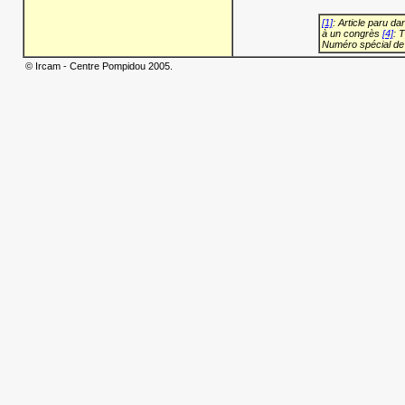
[1]
: Article paru d
à un congrès
[4]
: 
Numéro spécial de
© Ircam - Centre Pompidou 2005.