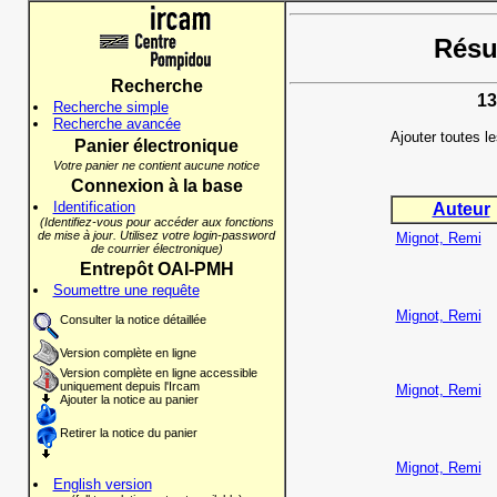
Résul
Recherche
13
Recherche simple
Recherche avancée
Ajouter toutes l
Panier électronique
Votre panier ne contient aucune notice
Connexion à la base
Identification
Auteur
(Identifiez-vous pour accéder aux fonctions
de mise à jour. Utilisez votre login-password
Mignot, Remi
de courrier électronique)
Entrepôt OAI-PMH
Soumettre une requête
Mignot, Remi
Consulter la notice détaillée
Version complète en ligne
Version complète en ligne accessible
uniquement depuis l'Ircam
Mignot, Remi
Ajouter la notice au panier
Retirer la notice du panier
Mignot, Remi
English version